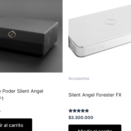
Accesorios
 Poder Silent Angel
Silent Angel Forester FX
F1
0
Valorado con
$
3.300.000
5.00
de 5
r al carrito