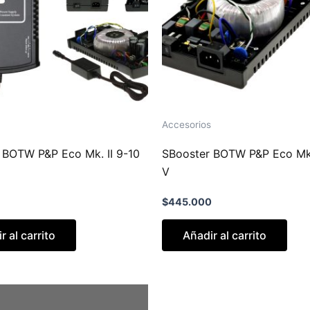
Accesorios
 BOTW P&P Eco Mk. II 9-10
SBooster BOTW P&P Eco Mk.
V
$
445.000
r al carrito
Añadir al carrito