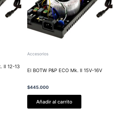
Accesorios
 II 12-13
El BOTW P&P ECO Mk. II 15V-16V
$
445.000
Añadir al carrito