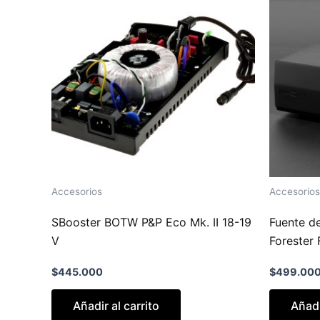
Accesorios
Accesorios
SBooster BOTW P&P Eco Mk. II 18-19
Fuente de
V
Forester 
$
445.000
$
499.00
Añadir al carrito
Añadi