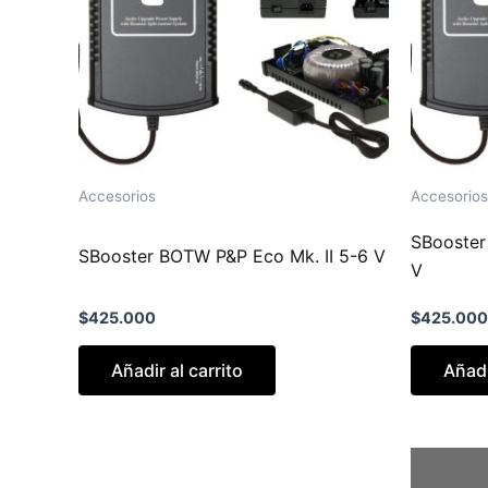
Accesorios
Accesorios
SBooster
SBooster BOTW P&P Eco Mk. II 5-6 V
V
$
425.000
$
425.000
Añadir al carrito
Añadi