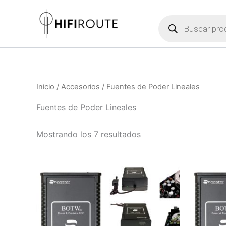
Ordenado
Ir
por
Búsqueda
al
precio:
de
bajo
contenido
productos
a
alto
Inicio
/
Accesorios
/ Fuentes de Poder Lineales
Fuentes de Poder Lineales
Mostrando los 7 resultados