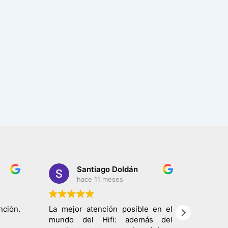
Santiago Doldán
hace 11 meses
ción.
La mejor atención posible en el
De toda
mundo del Hifi: además del
mejor d