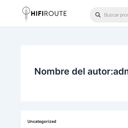
Ir
Búsqueda
al
de
contenido
productos
Nombre del autor:ad
Uncategorized