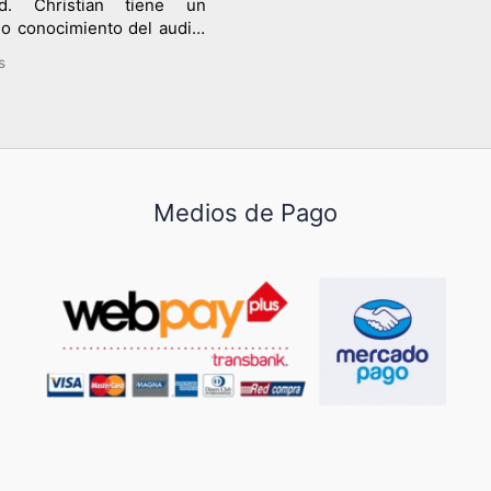
d. Christian tiene un
o conocimiento del audio,
perior a cualquier otro
s
alista, y lo comparte
eresada y cálidamente
o que obtengas lo mejor.
e pondrá por delante lo
sea mas conveniente. he
do algunos equipos bajo
Medios de Pago
omendación y han sido
certados. Respecto a sus
 comercializa lo mejor de
r. Todo es inspirador en
ute