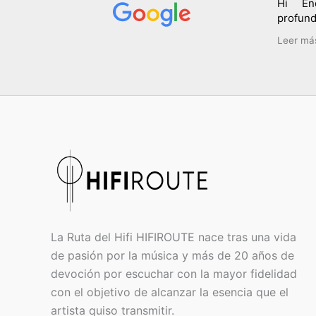
Hi En
profund
muy su
Leer má
especi
desint
buscand
Siempr
que te 
compra
su rec
super a
marcas,
lo mejo
HiFi Ro
La Ruta del Hifi HIFIROUTE nace tras una vida
de pasión por la música y más de 20 años de
devoción por escuchar con la mayor fidelidad
con el objetivo de alcanzar la esencia que el
artista quiso transmitir.