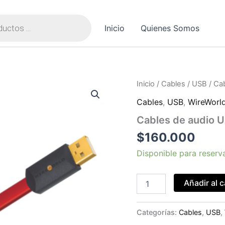
Inicio
Quienes Somos
Cables
Inicio
/
Cables
/
USB
/ Cab
de
Cables
,
USB
,
WireWorl
audio
USB
Cables de audio U
2.0
Starlight®
$
160.000
8
cantidad
Disponible para reserv
Añadir al c
Categorías:
Cables
,
USB
,