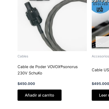
Cables
Accesorios
Cable de Poder VOVOX®sonorus
Cable US
230V SchuKo
$
450.000
$
495.00
Añadir al carrito
Leer