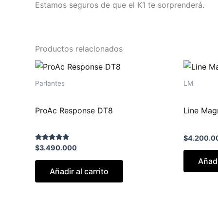
Estamos seguros de que el K1 te sorprenderá.
Productos relacionados
Parlantes
LM
ProAc Response DT8
Line Mag
$
4.200.0
Valorado con
$
3.490.000
5.00
de 5
Añadi
Añadir al carrito