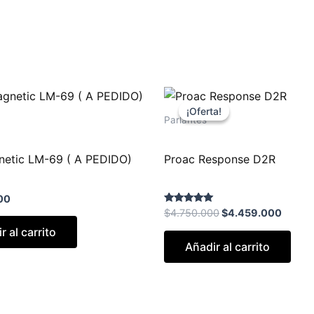
El
El
precio
precio
¡Oferta!
¡Oferta!
original
actual
Parlantes
era:
es:
$4.750.000.
$4.45
netic LM-69 ( A PEDIDO)
Proac Response D2R
00
Valorado con
$
4.750.000
$
4.459.000
5.00
de 5
r al carrito
Añadir al carrito