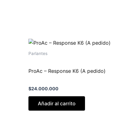
Parlantes
9.000.
ProAc – Response K6 (A pedido)
$
24.000.000
Añadir al carrito