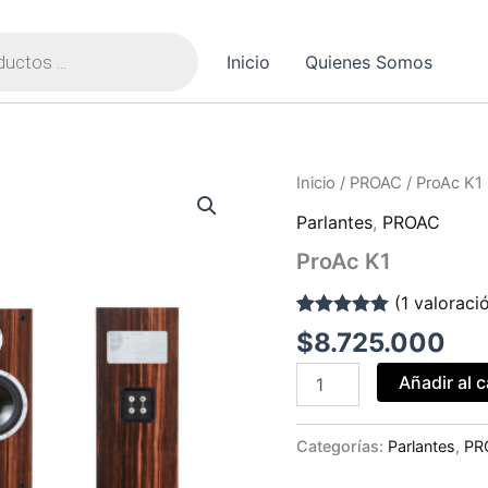
Inicio
Quienes Somos
ProAc
Inicio
/
PROAC
/ ProAc K1
K1
Parlantes
,
PROAC
cantidad
ProAc K1
(
1
valoració
Valorado con
1
$
8.725.000
5.00
de 5 en
base a
Añadir al c
valoración de
un cliente
Categorías:
Parlantes
,
PR