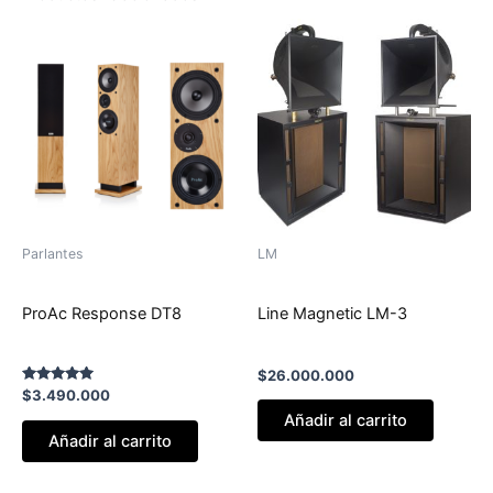
Parlantes
LM
ProAc Response DT8
Line Magnetic LM-3
$
26.000.000
Valorado
$
3.490.000
con
Añadir al carrito
5.00
de 5
Añadir al carrito