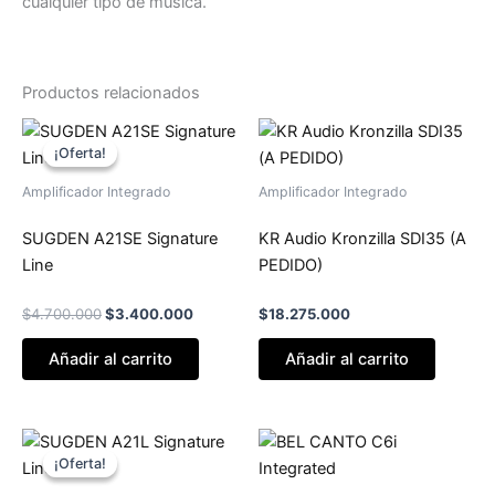
cualquier tipo de música.
Productos relacionados
El
El
precio
precio
¡Oferta!
¡Oferta!
original
actual
era:
es:
Amplificador Integrado
Amplificador Integrado
$4.700.000.
$3.400.000.
SUGDEN A21SE Signature
KR Audio Kronzilla SDI35 (A
Line
PEDIDO)
$
4.700.000
$
3.400.000
$
18.275.000
Añadir al carrito
Añadir al carrito
El
El
precio
precio
¡Oferta!
¡Oferta!
original
actual
era:
es: