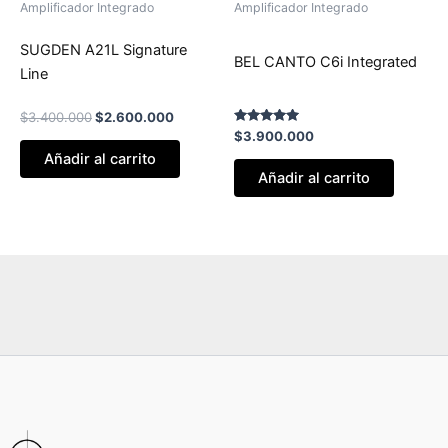
Amplificador Integrado
Amplificador Integrado
$3.400.000.
$2.600.000.
SUGDEN A21L Signature
BEL CANTO C6i Integrated
Line
$
3.400.000
$
2.600.000
Valorado
$
3.900.000
con
Añadir al carrito
5.00
de 5
Añadir al carrito